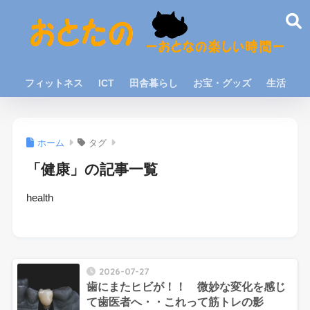
フィットネス
ICT
田舎暮らし
お宝・グッズ
生活
ホーム
タグ
「健康」の記事一覧
health
2026-07-27
歯にまたヒビが！！ 微妙な変化を感じ
て歯医者へ・・これって筋トレの影