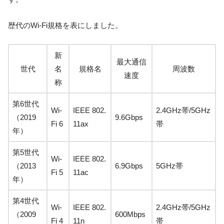
歴代のWi-Fi規格を表にしました。
新
最大通信
世代
名
規格名
周波数
速度
称
第6世代
Wi-
IEEE 802.
2.4GHz帯/5GHz
（2019
9.6Gbps
Fi 6
11ax
帯
年）
第5世代
Wi-
IEEE 802.
（2013
6.9Gbps
5GHz帯
Fi 5
11ac
年）
第4世代
Wi-
IEEE 802.
2.4GHz帯/5GHz
（2009
600Mbps
Fi 4
11n
帯