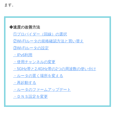
ます。
◆速度の改善方法
①プロバイダー（回線）の選択
②Wi-FIルータの規格確認方法と買い替え
③Wi-Fiルータの設定
・IPv6利用
・使用チャンネルの変更
・5GHz帯と2.4GHz帯の2つの周波数の使い分け
・ルータの置く場所を変える
・再起動する
・ルータのファームアップデート
・ＤＮＳ設定を変更