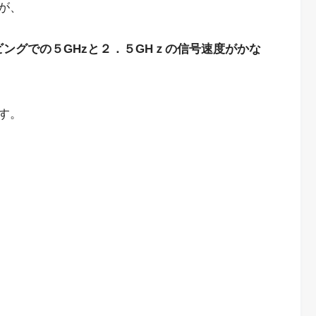
が、
リビングでの５GHzと２．５GHｚの信号速度がかな
す。