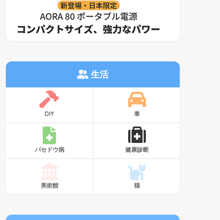
生活
DIY
車
バセドウ病
健康診断
美術館
猫