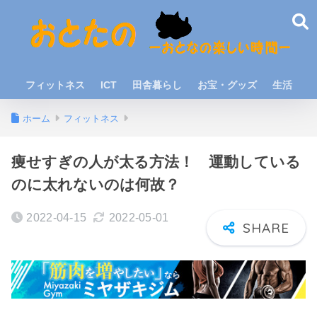
フィットネス
ICT
田舎暮らし
お宝・グッズ
生活
ホーム
フィットネス
痩せすぎの人が太る方法！ 運動している
のに太れないのは何故？
2022-04-15
2022-05-01