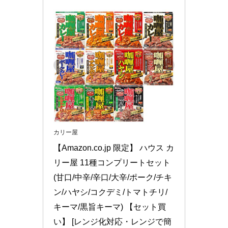
カリー屋
【Amazon.co.jp 限定】 ハウス カ
リー屋 11種コンプリートセット 
(甘口/中辛/辛口/大辛/ポーク/チキ
ン/ハヤシ/コクデミ/トマトチリ/
キーマ/黒旨キーマ) 【セット買
い】 [レンジ化対応・レンジで簡