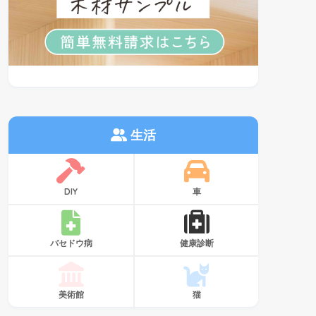
生活
DIY
車
バセドウ病
健康診断
美術館
猫