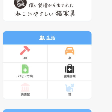
生活
DIY
車
バセドウ病
健康診断
美術館
猫