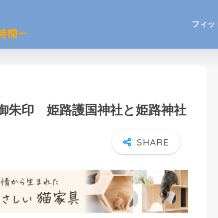
フィッ
御朱印 姫路護国神社と姫路神社