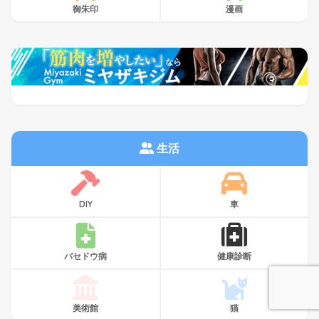
御朱印
漫画
生活
DIY
車
バセドウ病
健康診断
美術館
猫