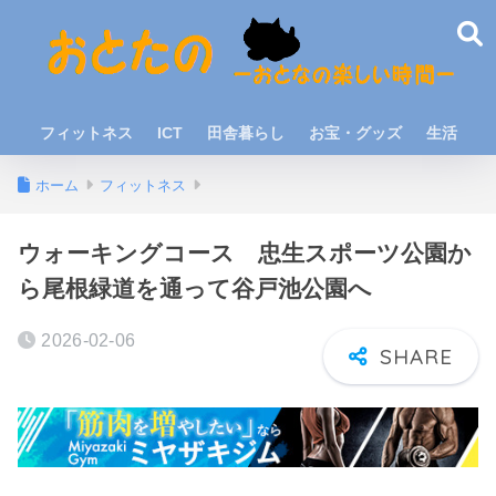
フィットネス
ICT
田舎暮らし
お宝・グッズ
生活
ホーム
フィットネス
ウォーキングコース 忠生スポーツ公園か
ら尾根緑道を通って谷戸池公園へ
2026-02-06