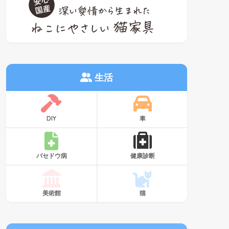
生活
DIY
車
バセドウ病
健康診断
美術館
猫