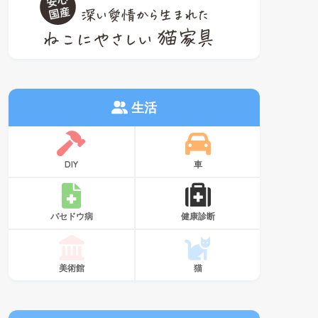
生活
DIY
車
バセドウ病
健康診断
美術館
猫