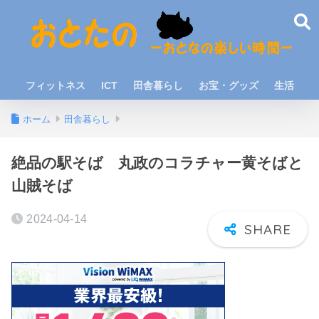
フィットネス
ICT
田舎暮らし
お宝・グッズ
生活
ホーム
田舎暮らし
絶品の駅そば 丸政のコラチャー黄そばと
山賊そば
2024-04-14