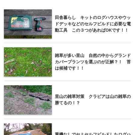
田舎暮らし キットのログハウスやウッ
ドデッキなどのセルフビルドに必要な電
動工具 この３つがあればOKです！！
雑草が多い里山 自然の中からグランド
カバープランツを選ぶのが正解？！ 苔
は候補です！！
里山の雑草対策 クラピアは山の雑草の
勝てるの！？
重機なしでセミセルフビルドしたログハ