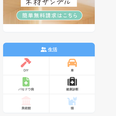
生活
DIY
車
バセドウ病
健康診断
美術館
猫