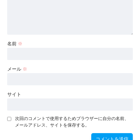
名前
※
メール
※
サイト
次回のコメントで使用するためブラウザーに自分の名前、
メールアドレス、サイトを保存する。