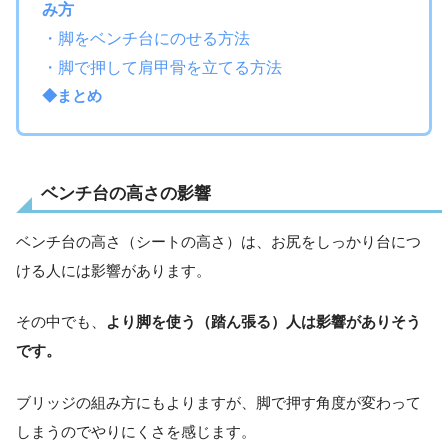
み方
・脚をベンチ台にのせる方法
・脚で押して肩甲骨を立てる方法
◆まとめ
ベンチ台の高さの影響
ベンチ台の高さ（シートの高さ）は、お尻をしっかり台につ
ける人には影響があります。
その中でも、
より脚を使う（踏ん張る）人は影響がありそう
です。
ブリッジの組み方にもよりますが、脚で押す角度が変わって
しまうのでやりにくさを感じます。