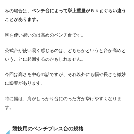
私の場合は、
ベンチ台によって挙上重量が５ｋｇぐらい違う
ことがあります。
脚を使い易いのは高めのベンチ台です。
公式台が使い易く感じるのは、どちらかというと台が高めと
いうことに起因するのかもしれません。
今回は高さを中心の話ですが、それ以外にも幅や長さも微妙
に影響があります。
特に幅は、肩がしっかり台にのった方が挙げやすくなりま
す。
競技用のベンチプレス台の規格