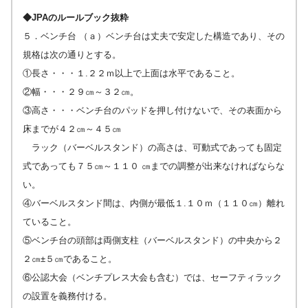
◆JPAのルールブック抜粋
５．ベンチ台 （ａ）ベンチ台は丈夫で安定した構造であり、その
規格は次の通りとする。
①長さ・・・１.２２ｍ以上で上面は水平であること。
②幅・・・２９㎝～３２㎝。
③高さ・・・ベンチ台のパッドを押し付けないで、その表面から
床までが４２㎝～４５㎝
ラック（バーベルスタンド）の高さは、可動式であっても固定
式であっても７５㎝～１１０ ㎝までの調整が出来なければならな
い。
④バーベルスタンド間は、内側が最低１.１０ｍ（１１０㎝）離れ
ていること。
⑤ベンチ台の頭部は両側支柱（バーベルスタンド）の中央から２
２㎝±５㎝であること。
⑥公認大会（ベンチプレス大会も含む）では、セーフティラック
の設置を義務付ける。