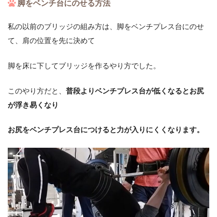
脚をベンチ台にのせる方法
私の以前のブリッジの組み方は、脚をベンチプレス台にのせ
て、肩の位置を先に決めて
脚を床に下してブリッジを作るやり方でした。
このやり方だと、
普段よりベンチプレス台が低くなるとお尻
が浮き易くなり
お尻をベンチプレス台につけると力が入りにくくなります。