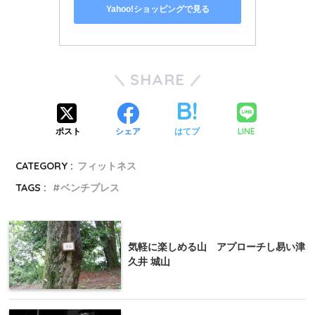
Yahoo!ショッピングで見る
SHARE
LINE
ポスト
シェア
はてブ
CATEGORY :
フィットネス
TAGS :
ベンチプレス
気軽に楽しめる山 アプローチし易い津
久井 城山