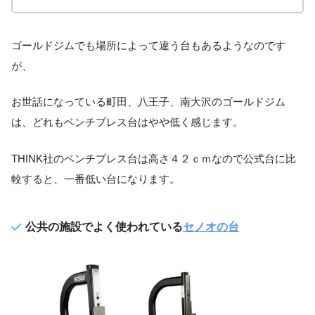
ゴールドジムでも場所によって違う台もあるようなのです
が、
お世話になっている町田、八王子、南大沢のゴールドジム
は、どれもベンチプレス台はやや低く感じます。
THINK社のベンチプレス台は高さ４２ｃｍなので公式台に比
較すると、一番低い台になります。
公共の施設でよく使われている
セノオの台