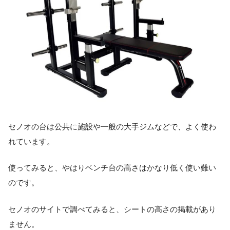
セノオの台は公共に施設や一般の大手ジムなどで、よく使わ
れています。
使ってみると、やはりベンチ台の高さはかなり低く使い難い
のです。
セノオのサイトで調べてみると、シートの高さの掲載があり
ません。