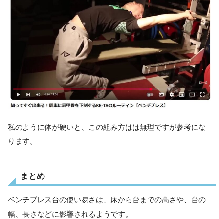
私のように体が硬いと、この組み方はは無理ですが参考にな
ります。
まとめ
ベンチプレス台の使い易さは、床から台までの高さや、台の
幅、長さなどに影響されるようです。