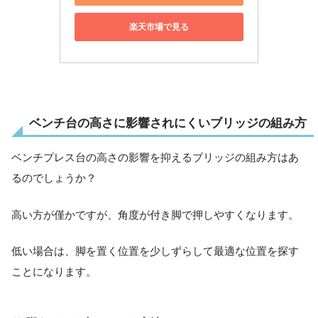
楽天市場で見る
ベンチ台の高さに影響されにくいブリッジの組み方
ベンチプレス台の高さの影響を抑えるブリッジの組み方はあ
るのでしょうか？
高い方が僅かですが、角度が付き脚で押しやすくなります。
低い場合は、脚を置く位置を少しずらして最適な位置を探す
ことになります。