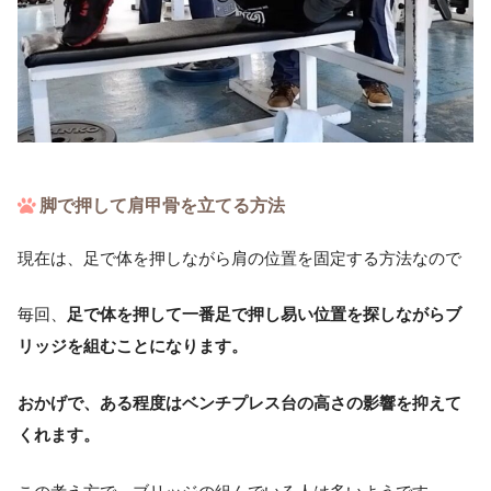
脚で押して肩甲骨を立てる方法
現在は、足で体を押しながら肩の位置を固定する方法なので
毎回、
足で体を押して一番足で押し易い位置を探しながらブ
リッジを組むことになります。
おかげで、ある程度はベンチプレス台の高さの影響を抑えて
くれます。