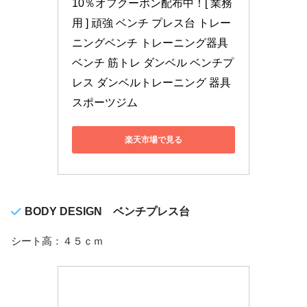
10％オフクーポン配布中！[ 業務
用 ] 頑強 ベンチ プレス台 トレー
ニングベンチ トレーニング器具 
ベンチ 筋トレ ダンベル ベンチプ
レス ダンベルトレーニング 器具 
スポーツジム
楽天市場で見る
BODY DESIGN ベンチプレス台
シート高：４５ｃｍ