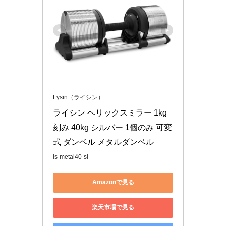
Lysin（ライシン）
ライシン ヘリックスミラー 1kg
刻み 40kg シルバー 1個のみ 可変
式 ダンベル メタルダンベル
ls-metal40-si
Amazonで見る
楽天市場で見る