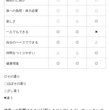
継続のし易さ
〇
〇
〇
体への負荷・体力必要
〇
〇
〇
楽しさ
〇
△
◎
一人でもできる
◎
◎
✖
自分のペースでできる
◎
◎
△
仲間をつくりやすい
△
△
◎
健康増進
◎
◎
◎
◎その通り
〇ほぼその通り
△少し違う
✖違う