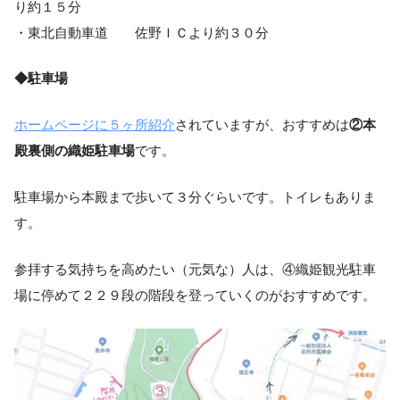
り約１５分
・東北自動車道 佐野ＩＣより約３０分
◆駐車場
ホームページに５ヶ所紹介
されていますが、おすすめは
②本
殿裏側の織姫駐車場
です。
駐車場から本殿まで歩いて３分ぐらいです。トイレもありま
す。
参拝する気持ちを高めたい（元気な）人は、④織姫観光駐車
場に停めて２２９段の階段を登っていくのがおすすめです。