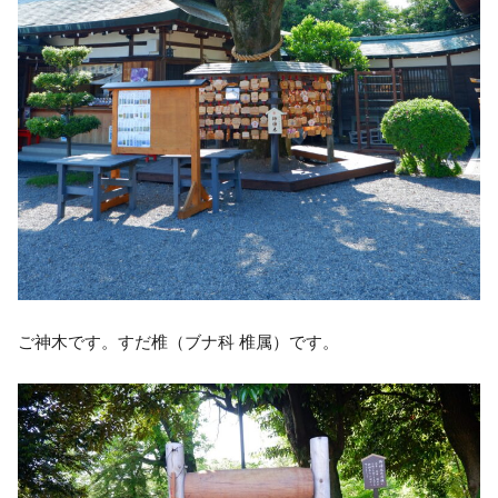
ご神木です。すだ椎（ブナ科 椎属）です。