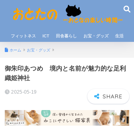
フィットネス
ICT
田舎暮らし
お宝・グッズ
生活
ホーム
お宝・グッズ
御朱印あつめ 境内と名前が魅力的な足利
織姫神社
2025-05-19