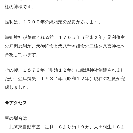
柱の神様です。
足利は、１２００年の織物業の歴史があります。
織姫神社が創建される前、１７０５年（宝永２年）足利藩主
の戸田忠利が、天御鉾命と天八千々姫命の二柱を八雲神社へ
合祀しています。
その後、１８７９年（明治１２年）に織姫神社創建されまし
たが、翌年焼失、１９３７年（昭和１２年）現在の社殿が完
成しました。
◆アクセス
車の場合は
・北関東自動車道 足利ＩＣより約１０分、太田桐生ＩＣよ