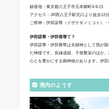
鎮座地：東京都八王子市元本郷町4-9-21
アクセス：JR西八王子駅北口より徒歩12
ご祭神：伊弉諾尊（イザナギノミコト）・
伊弉諾尊・伊弉冊尊て？
伊弉諾尊・伊弉冊尊は夫婦神として我が国
だ神様です。良縁成就、子孫繁栄のほか、
心とを豊かにする御神徳があります。伊弉
境内のようす