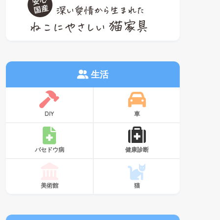
生活
DIY
車
バセドウ病
健康診断
美術館
猫