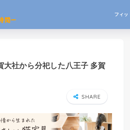
フィッ
賀大社から分祀した八王子 多賀