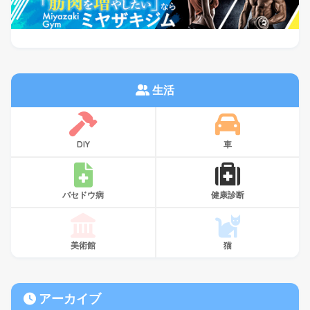
生活
DIY
車
バセドウ病
健康診断
美術館
猫
アーカイブ