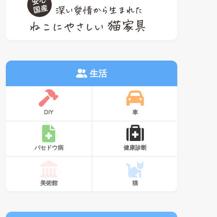
生活
DIY
車
バセドウ病
健康診断
美術館
猫