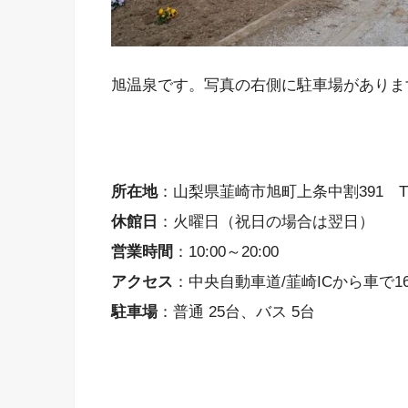
旭温泉です。写真の右側に駐車場がありま
所在地
：山梨県韮崎市旭町上条中割391 TEL：
休館日
：火曜日（祝日の場合は翌日）
営業時間
：10:00～20:00
アクセス
：中央自動車道/韮崎ICから車で1
駐車場
：普通 25台、バス 5台