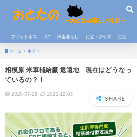
フィットネス
ICT
田舎暮らし
お宝・グッズ
生活
ホーム
生活
相模原 米軍補給廠 返還地 現在はどうなっ
ているの？！
2020-07-28
2021-12-03