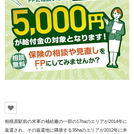
相模原駅前の米軍の補給廠の一部の17haのエリアが2014年に
返還され、その返還地に隣接する35haのエリアが2012年に米