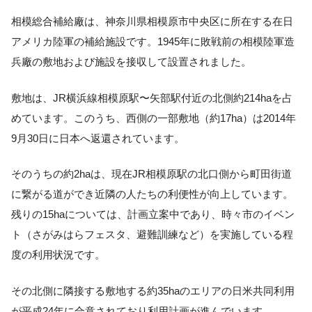
相模総合補給廠は、神奈川県相模原市中央区に所在する在日
アメリカ陸軍の補給施設です。1945年に敗戦前の相模陸軍造
兵廠の敷地および施設を接収して設置されました。
敷地は、JR横浜線相模原駅〜矢部駅付近の北側約214haを占
めています。このうち、西側の一部敷地（約17ha）は2014年
9月30日に日本へ返還されています。
そのうちの約2haは、現在JR相模原駅の北口側から町田街道
に繋がる道ができ近隣の人たちの利便性が向上しています。
残りの15haについては、計画立案中であり、時々市のイベン
ト（さがみはらフェスタ、避難訓練など）を実施している程
度の利用状況です。
その北側に隣接する敷地する約35haのエリアの日米共同利用
が平成24年に合意されており利用計画が進んでいます。