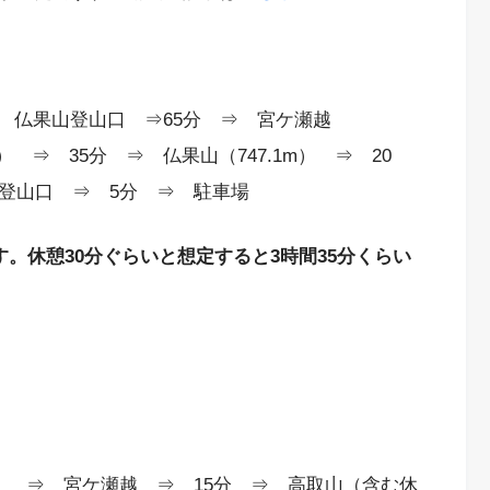
⇒ 仏果山登山口 ⇒65分 ⇒ 宮ケ瀬越
） ⇒ 35分 ⇒ 仏果山（747.1m） ⇒ 20
山登山口 ⇒ 5分 ⇒ 駐車場
す。休憩30分ぐらいと想定すると3時間35分くらい
） ⇒ 宮ケ瀬越 ⇒ 15分 ⇒ 高取山（含む休