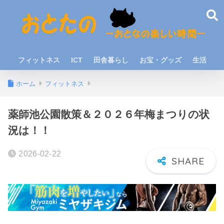
フィットネス
ICT
田舎暮らし
お宝・グッズ
生活
ホーム
フィットネス
薬師池公園散策＆２０２６年梅まつりの状
況は！！
2026-02-22