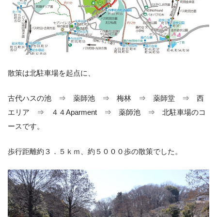
散策は北駐車場を起点に、
古代ハスの池 ⇒ 薬師池 ⇒ 梅林 ⇒ 薬師堂 ⇒ 西
エリア ⇒ ４４Aparment ⇒ 薬師池 ⇒ 北駐車場のコ
ースです。
歩行距離約３．５ｋｍ、約５０００歩の散策でした。