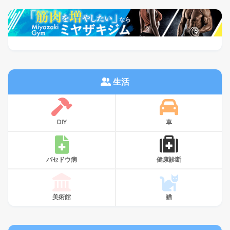
生活
DIY
車
バセドウ病
健康診断
美術館
猫