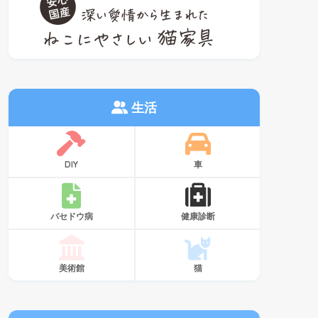
生活
DIY
車
バセドウ病
健康診断
美術館
猫