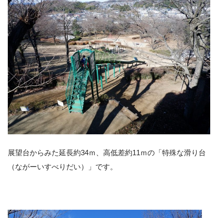
展望台からみた延長約34ｍ、高低差約11ｍの「特殊な滑り台
（ながーいすべりだい）」です。