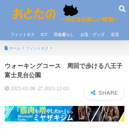
フィットネス
ICT
田舎暮らし
お宝・グッズ
生活
ホーム
フィットネス
ウォーキングコース 周回で歩ける八王子
富士見台公園
2021-01-08
2021-12-03