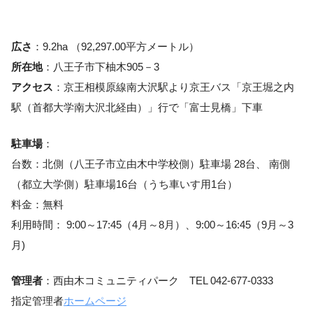
広さ
：9.2ha （92,297.00平方メートル）
所在地
：八王子市下柚木905－3
アクセス
：京王相模原線南大沢駅より京王バス「京王堀之内
駅（首都大学南大沢北経由）」行で「富士見橋」下車
駐車場
：
台数：北側（八王子市立由木中学校側）駐車場 28台、 南側
（都立大学側）駐車場16台（うち車いす用1台）
料金：無料
利用時間： 9:00～17:45（4月～8月）、9:00～16:45（9月～3
月)
管理者
：西由木コミュニティパーク TEL 042-677-0333
指定管理者
ホームページ